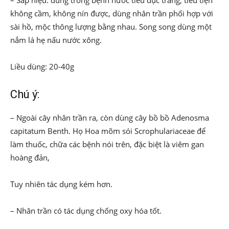
– Sáp niệu: dùng trong bệnh nước tiểu đục trắng, tiểu tiện
không cầm, không nín được, dùng nhân trần phối hợp với
sài hồ, mộc thông lượng bằng nhau. Song song dùng một
nắm lá hẹ nấu nước xông.
Liều dùng: 20-40g
Chú ý:
– Ngoài cây nhân trần ra, còn dùng cây bồ bồ Adenosma
capitatum Benth. Họ Hoa mõm sói Scrophulariaceae để
làm thuốc, chữa các bệnh nói trên, đặc biệt là viêm gan
hoàng đản,
Tuy nhiên tác dụng kém hơn.
– Nhân trần có tác dụng chống oxy hóa tốt.