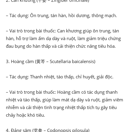
2. Can khương (干姜 – Zingiber officinale)
– Tác dụng: Ôn trung, tán hàn, hồi dương, thông mạch.
– Vai trò trong bài thuốc: Can khương giúp ôn trung, tán
hàn, hỗ trợ làm ấm dạ dày và ruột, làm giảm triệu chứng
đau bụng do hàn thấp và cải thiện chức năng tiêu hóa.
3. Hoàng cầm (黄芩 – Scutellaria baicalensis)
– Tác dụng: Thanh nhiệt, táo thấp, chỉ huyết, giải độc.
– Vai trò trong bài thuốc: Hoàng cầm có tác dụng thanh
nhiệt và táo thấp, giúp làm mát dạ dày và ruột, giảm viêm
nhiễm và cải thiện tình trạng nhiệt thấp tích tụ gây tiêu
chảy hoặc khó tiêu.
4. Đảng sâm (党参 – Codonopsis pilosula)