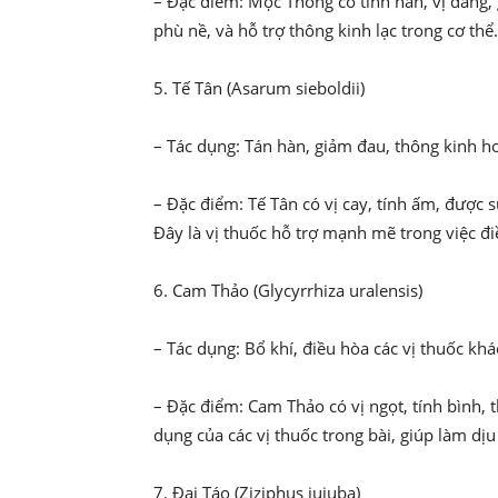
– Đặc điểm: Mộc Thông có tính hàn, vị đắng, 
phù nề, và hỗ trợ thông kinh lạc trong cơ thể.
5. Tế Tân (Asarum sieboldii)
– Tác dụng: Tán hàn, giảm đau, thông kinh ho
– Đặc điểm: Tế Tân có vị cay, tính ấm, được 
Đây là vị thuốc hỗ trợ mạnh mẽ trong việc đi
6. Cam Thảo (Glycyrrhiza uralensis)
– Tác dụng: Bổ khí, điều hòa các vị thuốc khá
– Đặc điểm: Cam Thảo có vị ngọt, tính bình, 
dụng của các vị thuốc trong bài, giúp làm dịu
7. Đại Táo (Ziziphus jujuba)