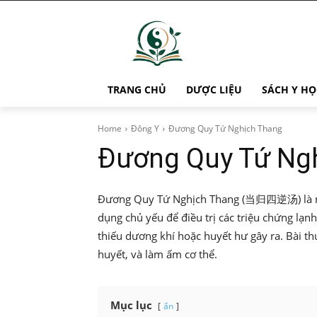
TRANG CHỦ
DƯỢC LIỆU
SÁCH Y HỌ
Home
Đông Y
Đương Quy Tứ Nghịch Thang
Đương Quy Tứ Ng
Đương Quy Tứ Nghịch Thang (当归四逆汤) là một
dụng chủ yếu để điều trị các triệu chứng lạn
thiếu dương khí hoặc huyết hư gây ra. Bài th
huyết, và làm ấm cơ thể.
Mục lục
ẩn