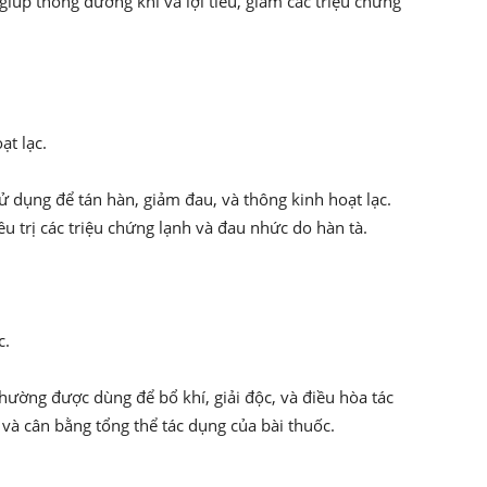
giúp thông dương khí và lợi tiểu, giảm các triệu chứng
ạt lạc.
sử dụng để tán hàn, giảm đau, và thông kinh hoạt lạc.
ều trị các triệu chứng lạnh và đau nhức do hàn tà.
c.
thường được dùng để bổ khí, giải độc, và điều hòa tác
 và cân bằng tổng thể tác dụng của bài thuốc.