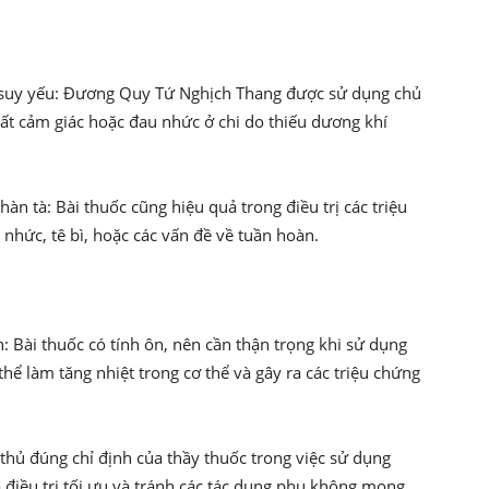
í suy yếu: Đương Quy Tứ Nghịch Thang được sử dụng chủ
mất cảm giác hoặc đau nhức ở chi do thiếu dương khí
àn tà: Bài thuốc cũng hiệu quả trong điều trị các triệu
nhức, tê bì, hoặc các vấn đề về tuần hoàn.
 Bài thuốc có tính ôn, nên cần thận trọng khi sử dụng
hể làm tăng nhiệt trong cơ thể và gây ra các triệu chứng
 thủ đúng chỉ định của thầy thuốc trong việc sử dụng
điều trị tối ưu và tránh các tác dụng phụ không mong