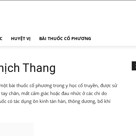
C
HUYỆT VỊ
BÀI THUỐC CỔ PHƯƠNG
hịch Thang
 bài thuốc cổ phương trong y học cổ truyền, được sử
h tay chân, mất cảm giác hoặc đau nhức ở các chi do
uốc có tác dụng ôn kinh tán hàn, thông dương, bổ khí