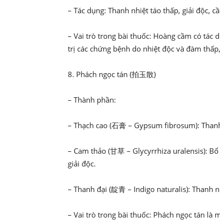
– Tác dụng: Thanh nhiệt táo thấp, giải độc, 
– Vai trò trong bài thuốc: Hoàng cầm có tác 
trị các chứng bệnh do nhiệt độc và đàm thấp,
8. Phách ngọc tán (拍玉散)
– Thành phần:
– Thạch cao (石膏 – Gypsum fibrosum): Thanh n
– Cam thảo (甘草 – Glycyrrhiza uralensis): Bổ t
giải độc.
– Thanh đại (靛青 – Indigo naturalis): Thanh n
– Vai trò trong bài thuốc: Phách ngọc tán là