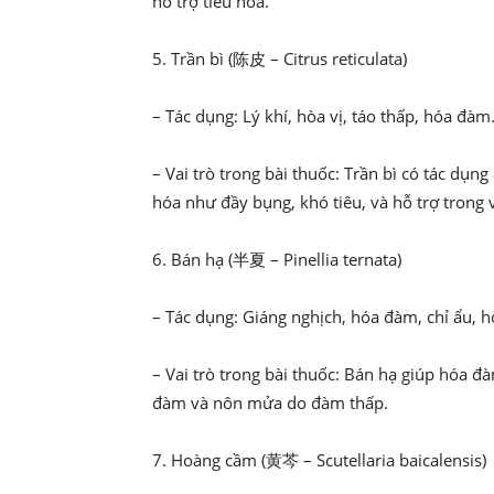
hỗ trợ tiêu hóa.
5. Trần bì (陈皮 – Citrus reticulata)
– Tác dụng: Lý khí, hòa vị, táo thấp, hóa đàm
– Vai trò trong bài thuốc: Trần bì có tác dụng
hóa như đầy bụng, khó tiêu, và hỗ trợ trong 
6. Bán hạ (半夏 – Pinellia ternata)
– Tác dụng: Giáng nghịch, hóa đàm, chỉ ẩu, hò
– Vai trò trong bài thuốc: Bán hạ giúp hóa đ
đàm và nôn mửa do đàm thấp.
7. Hoàng cầm (黄芩 – Scutellaria baicalensis)