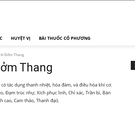
C
HUYỆT VỊ
BÀI THUỐC CỔ PHƯƠNG
nh Đởm Thang
Đởm Thang
ó tác dụng thanh nhiệt, hóa đàm, và điều hòa khí cơ.
 Đạm trúc nhự, Xích phục linh, Chỉ xác, Trần bì, Bán
h cao, Cam thảo, Thanh đại).