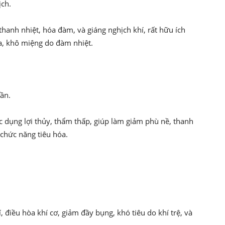
ịch.
thanh nhiệt, hóa đàm, và giáng nghịch khí, rất hữu ích
a, khô miệng do đàm nhiệt.
hần.
tác dụng lợi thủy, thẩm thấp, giúp làm giảm phù nề, thanh
n chức năng tiêu hóa.
í, điều hòa khí cơ, giảm đầy bụng, khó tiêu do khí trệ, và