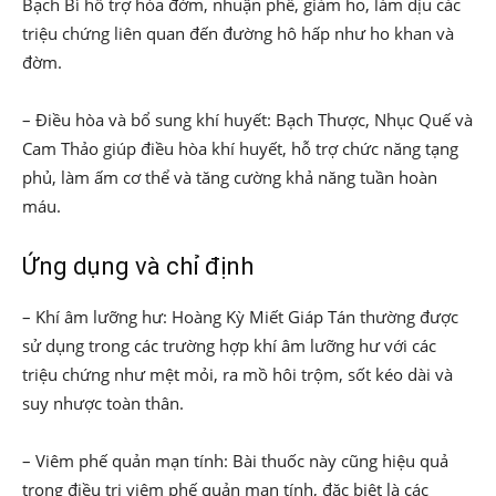
Bạch Bì hỗ trợ hóa đờm, nhuận phế, giảm ho, làm dịu các
triệu chứng liên quan đến đường hô hấp như ho khan và
đờm.
– Điều hòa và bổ sung khí huyết: Bạch Thược, Nhục Quế và
Cam Thảo giúp điều hòa khí huyết, hỗ trợ chức năng tạng
phủ, làm ấm cơ thể và tăng cường khả năng tuần hoàn
máu.
Ứng dụng và chỉ định
– Khí âm lưỡng hư: Hoàng Kỳ Miết Giáp Tán thường được
sử dụng trong các trường hợp khí âm lưỡng hư với các
triệu chứng như mệt mỏi, ra mồ hôi trộm, sốt kéo dài và
suy nhược toàn thân.
– Viêm phế quản mạn tính: Bài thuốc này cũng hiệu quả
trong điều trị viêm phế quản mạn tính, đặc biệt là các