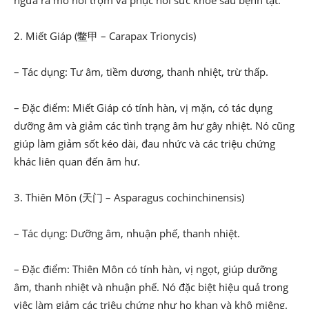
ngừa ra mồ hôi trộm và phục hồi sức khỏe sau bệnh tật.
2. Miết Giáp (鳖甲 – Carapax Trionycis)
– Tác dụng: Tư âm, tiềm dương, thanh nhiệt, trừ thấp.
– Đặc điểm: Miết Giáp có tính hàn, vị mặn, có tác dụng
dưỡng âm và giảm các tình trạng âm hư gây nhiệt. Nó cũng
giúp làm giảm sốt kéo dài, đau nhức và các triệu chứng
khác liên quan đến âm hư.
3. Thiên Môn (天门 – Asparagus cochinchinensis)
– Tác dụng: Dưỡng âm, nhuận phế, thanh nhiệt.
– Đặc điểm: Thiên Môn có tính hàn, vị ngọt, giúp dưỡng
âm, thanh nhiệt và nhuận phế. Nó đặc biệt hiệu quả trong
việc làm giảm các triệu chứng như ho khan và khô miệng.