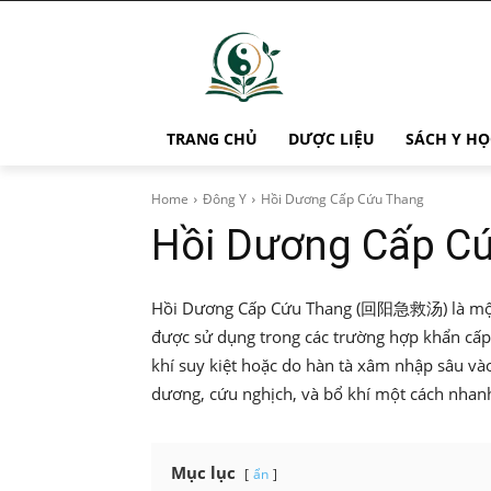
TRANG CHỦ
DƯỢC LIỆU
SÁCH Y HỌ
Home
Đông Y
Hồi Dương Cấp Cứu Thang
Hồi Dương Cấp C
Hồi Dương Cấp Cứu Thang (回阳急救汤) là một bà
được sử dụng trong các trường hợp khẩn cấp
khí suy kiệt hoặc do hàn tà xâm nhập sâu v
dương, cứu nghịch, và bổ khí một cách nhan
Mục lục
ẩn