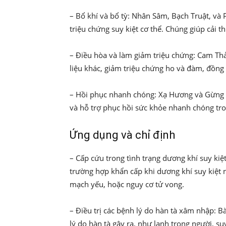
– Bổ khí và bổ tỳ: Nhân Sâm, Bạch Truật, và P
triệu chứng suy kiệt cơ thể. Chúng giúp cải t
– Điều hòa và làm giảm triệu chứng: Cam Thả
liệu khác, giảm triệu chứng ho và đàm, đồng 
– Hồi phục nhanh chóng: Xạ Hương và Gừng 
và hỗ trợ phục hồi sức khỏe nhanh chóng tro
Ứng dụng và chỉ định
– Cấp cứu trong tình trạng dương khí suy ki
trường hợp khẩn cấp khi dương khí suy kiệt n
mạch yếu, hoặc nguy cơ tử vong.
– Điều trị các bệnh lý do hàn tà xâm nhập: Bà
lý do hàn tà gây ra, như lạnh trong người, su