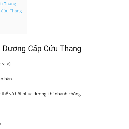
ứu Thang
p Cứu Thang
i Dương Cấp Cứu Thang
arata)
án hàn.
ơ thể và hồi phục dương khí nhanh chóng.
y.