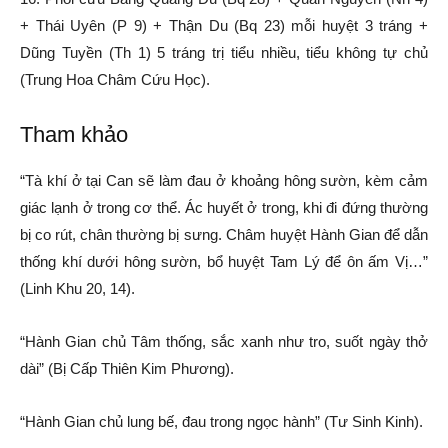
+ Thái Uyên (P 9) + Thận Du (Bq 23) mỗi huyệt 3 tráng +
Dũng Tuyền (Th 1) 5 tráng trị tiểu nhiều, tiểu không tự chủ
(Trung Hoa Châm Cứu Học).
Tham khảo
“Tà khí ở tại Can sẽ làm đau ở khoảng hông sườn, kèm cảm
giác lạnh ở trong cơ thể. Ác huyết ở trong, khi đi đứng thường
bị co rút, chân thường bị sưng. Châm huyệt Hành Gian để dẫn
thống khí dưới hông sườn, bổ huyệt Tam Lý để ôn ấm Vị…”
(Linh Khu 20, 14).
“Hành Gian chủ Tâm thống, sắc xanh như tro, suốt ngày thở
dài” (Bị Cấp Thiên Kim Phương).
“Hành Gian chủ lung bế, đau trong ngọc hành” (Tư Sinh Kinh).