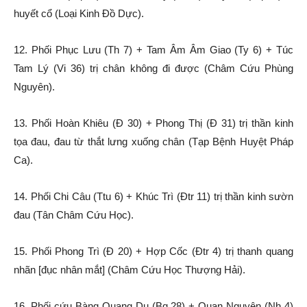
huyết cổ (Loại Kinh Đồ Dực).
12. Phối Phục Lưu (Th 7) + Tam Âm Âm Giao (Ty 6) + Túc
Tam Lý (Vi 36) trị chân không đi được (Châm Cứu Phùng
Nguyên).
13. Phối Hoàn Khiêu (Đ 30) + Phong Thị (Đ 31) trị thần kinh
tọa đau, đau từ thắt lưng xuống chân (Tạp Bệnh Huyệt Pháp
Ca).
14. Phối Chi Câu (Ttu 6) + Khúc Trì (Đtr 11) trị thần kinh sườn
đau (Tân Châm Cứu Học).
15. Phối Phong Trì (Đ 20) + Hợp Cốc (Đtr 4) trị thanh quang
nhãn [đục nhân mắt] (Châm Cứu Học Thượng Hải).
16. Phối cứu Bàng Quang Du (Bq 28) + Quan Nguyên (Nh 4)