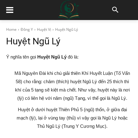
Home
Đông Y
Huyệt Vị
Huyệt Ngũ Lý
Huyệt Ngũ Lý
Ý nghĩa tên gọi
Huyệt Ngũ Lý
đó là:
Mã Nguyên Đài khi chú giải thiên Khí Huyết Luận (Tố Vấn
58) cho rằng: châm (thích) huyệt Ngũ Lý đến 25 thích thì
khí của 5 tạng sẽ kiệt mà chết. Như vậy, huyệt này là nơi
(lý) có liên hệ với năm (ngũ) Tạng, vì thế gọi là Ngũ Lý.
Huyệt ở dưới huyệt Thiên Phủ 5 (ngũ) thốn, ở giữa đại
mạch (lý), lại ở vùng tay (thủ) vì vậy gọi là Ngũ Lý hoặc
Thủ Ngũ Lý (Trung Y Cương Mục).