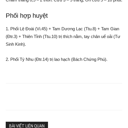
Phối hợp huyệt
1. Phối Lệ Đoài (Vi.45) + Tam Dương Lạc (Ttu.8) + Tam Gian
(Đtr.3) + Thiên Tỉnh (Ttu.10) trị thích nằm, tay chân uể oải (Tư
Sinh Kinh).
2. Phối Tý Nhu (Đtr.14) trị lao hạch (Bách Chứng Phú).
BÀI VIẾT LIÊN QUAN