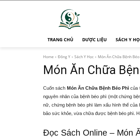
TRANG CHỦ
DƯỢC LIỆU
SÁCH Y HỌ
Home
Đông Y
Sách Y Học
Món Ăn Chữa Bệnh Béo 
Món Ăn Chữa Bện
Cuốn sách
Món Ăn Chữa Bệnh Béo Phì
của 
nguyên nhân của bệnh béo phì (một chứng bệnh
nữ, chứng bệnh béo phì làm xấu hình thể của
bảo sức khỏe, vừa chữa được bệnh béo phì. H
Đọc Sách Online – Món 