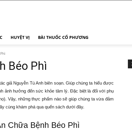
C
HUYỆT VỊ
BÀI THUỐC CỔ PHƯƠNG
Phì
h Béo Phì
tác giả Nguyễn Tú Anh biên soạn. Giúp chúng ta hiểu được
 ảnh hưởng đến sức khỏe tâm lý. Đặc biệt là đối với phụ
 họ). Vậy, những thực phẩm nào sẽ giúp chúng ta vừa đảm
ãy cùng khám phá qua quển sách dưới đây.
Ăn Chữa Bệnh Béo Phì