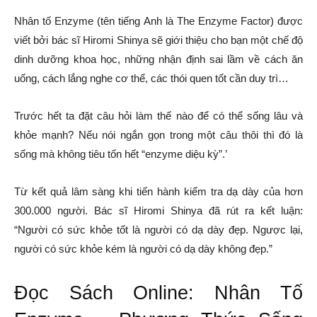
Nhân tố Enzyme (tên tiếng Anh là The Enzyme Factor) được
viết bởi bác sĩ Hiromi Shinya sẽ giới thiệu cho bạn một chế độ
dinh dưỡng khoa học, những nhận định sai lầm về cách ăn
uống, cách lắng nghe cơ thể, các thói quen tốt cần duy trì…
Trước hết ta đặt câu hỏi làm thế nào để có thể sống lâu và
khỏe mạnh? Nếu nói ngắn gọn trong một câu thôi thì đó là
sống mà không tiêu tốn hết “enzyme diệu kỳ”.’
Từ kết quả lâm sàng khi tiến hành kiểm tra dạ dày của hơn
300.000 người. Bác sĩ Hiromi Shinya đã rút ra kết luận:
“Người có sức khỏe tốt là người có dạ dày đẹp. Ngược lại,
người có sức khỏe kém là người có dạ dày không đẹp.”
Đọc Sách Online: Nhân Tố