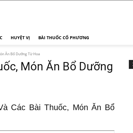
C
HUYỆT VỊ
BÀI THUỐC CỔ PHƯƠNG
Món Ăn Bổ Dưỡng Từ Hoa
huốc, Món Ăn Bổ Dưỡng
 Và Các Bài Thuốc, Món Ăn Bổ