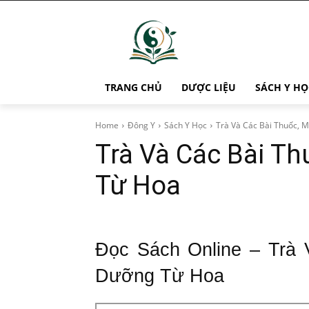
TRANG CHỦ
DƯỢC LIỆU
SÁCH Y HỌ
Home
Đông Y
Sách Y Học
Trà Và Các Bài Thuốc, 
Trà Và Các Bài T
Từ Hoa
Đọc Sách Online – Trà
Dưỡng Từ Hoa