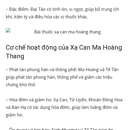
– Đặc điểm: Đại Táo có tính ôn, vị ngọt, giúp bổ trung ích
khí, kiện tỳ và điều hòa các vị thuốc khác.
Cơ chế hoạt động của Xạ Can Ma Hoàng
Thang
– Phát tán phong hàn và thông phế: Ma Hoàng và Tế Tân
giúp phát tán phong hàn, thông phế và giảm các triệu
chứng khó thở.
– Hóa đờm và giảm ho: Xạ Can, Tử Uyển, Khoản Đông Hoa
và Bán Hạ có tác dụng hóa đờm, giúp làm loãng đờm và
giảm ho.
– Ôn trung và tán hàn: Sinh Khương và Tế Tân giúp ôn