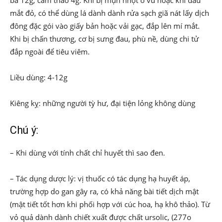
bá 12g, cam thảo 4g. Khi bị mụn nhọt ở vú hoặc khi đau
mắt đỏ, có thể dùng lá dành dành rửa sạch giã nát lấy dịch
đông đặc gói vào giấy bản hoặc vải gạc, đắp lên mí mắt.
Khi bị chấn thương, cơ bị sưng đau, phù nề, dùng chi tử
đắp ngoài để tiêu viêm.
Liều dùng: 4-12g
Kiêng kỵ: những người tỳ hư, đại tiện lỏng không dùng
Chú ý:
– Khi dùng với tính chất chỉ huyết thì sao đen.
– Tác dụng dược lý: vị thuốc có tác dụng hạ huyết áp,
trường hợp do gan gây ra, có khả năng bài tiết dịch mật
(mật tiết tốt hơn khi phối hợp với cúc hoa, hạ khô thảo). Từ
vỏ quả dành dành chiết xuất được chất ursolic, (277o