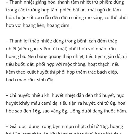
– Thanh nhiệt giáng hỏa, thanh tâm nhiệt trừ phiền: dùng
trong các trường hợp tâm phiền bất an, mất ngủ do tâm
hỏa; hoặc sốt cao dẫn đến điên cuồng mê sảng; có thể phối
hợp với hoàng liên, hoàng cầm.
– Thanh lợi thấp nhiệt: dùng trong bệnh can đởm thấp
nhiệt (viêm gan, viêm túi mật) phối hợp với nhân trần,
hoàng bá. Nếu bàng quang thấp nhiệt, tiểu tiện ngắn đỏ, đi
tiểu buốt, dắt, phối hợp với mộc thông, hoạt thạch; nếu
kèm theo xuất huyết thì phối hợp thêm trắc bách diệp,
bạch mao căn, sinh địa.
– Chỉ huyết: nhiều khi huyết nhiệt dẫn đến thổ huyết, nục
huyết (chảy máu cam) đại tiểu tiện ra huyết, chi tử 8g, hoa
hòe sao đen 16g, sao vàng 8g. Uống dưới dạng thuốc hãm.
– Giải độc: dùng trong bệnh mụn nhọt: chỉ tử 16g, hoàng