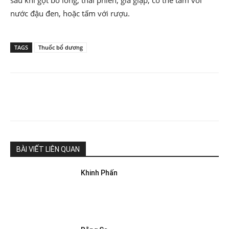
sau khi gọt bỏ lông, thái phiến, giá giập, có thể tấm với
nước đậu đen, hoặc tấm với rượu.
TAGS
Thuốc bổ dương
BÀI VIẾT LIÊN QUAN
Khinh Phấn