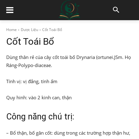
Home
Dược Liệu
Cốt Toái Bổ
Cốt Toái Bổ
Dùng thân rẻ cúa cây cốt toái bố Drynaria (ortunei.JSm. Họ
Ráng-Polypo-diaceae.
Tính vị: vị đắng, tính ấm
Quy hinh: vào 2 kinh can, thận
Công năng chú trị:
– Bổ thận, bố gân cốt: dùng trong các trường hợp thận hư,