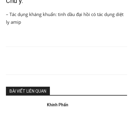
Chú ý:
– Tác dụng kháng khuẩn: tinh dầu đại hồi có tác dụng diệt
ly amip
BÀI VIẾT LIÊN QUAN
Khinh Phấn