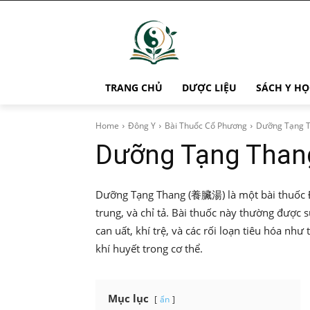
TRANG CHỦ
DƯỢC LIỆU
SÁCH Y HỌ
Home
Đông Y
Bài Thuốc Cổ Phương
Dưỡng Tạng 
Dưỡng Tạng Than
Dưỡng Tạng Thang (養臟湯) là một bài thuốc Đô
trung, và chỉ tả. Bài thuốc này thường được 
can uất, khí trệ, và các rối loạn tiêu hóa nh
khí huyết trong cơ thể.
Mục lục
ẩn