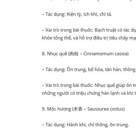
– Tác dụng: Kiện tỳ, ích khí, chỉ tả.
– Vai trò trong bài thuốc: Bạch truật có tác d
khỏe tổng thể, và hỗ trợ điều trị tiêu chảy mạ
8. Nhục quế (肉桂 – Cinnamomum cassia)
– Tác dụng: Ôn trung, bổ hỏa, tán hàn, thông
– Vai trò trong bài thuốc: Nhục quế giúp ôn t
những người có triệu chứng hàn lạnh và khí t
9. Mộc hương (木香 – Saussurea costus)
– Tác dụng: Hành khí, chỉ thống, ôn trung.