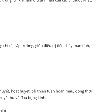
ổ trung ích khí, làm dịu tính hàn của các vị thuốc khác,
g chỉ tả, sáp trường, giúp điều trị tiêu chảy mạn tính,
 huyết, hoạt huyết, cải thiện tuần hoàn máu, đồng thời
 huyết hư và đau bụng kinh.
ala)