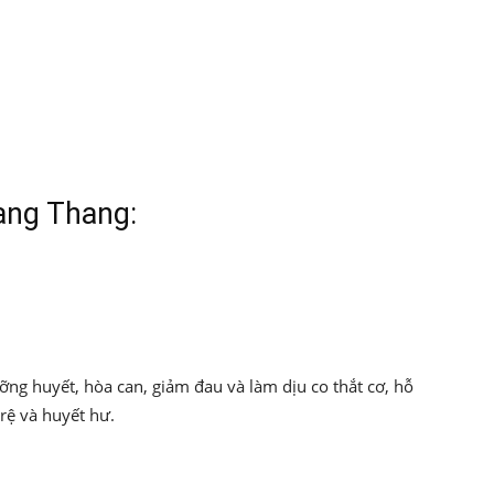
ạng Thang:
ưỡng huyết, hòa can, giảm đau và làm dịu co thắt cơ, hỗ
trệ và huyết hư.