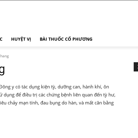
C
HUYỆT VỊ
BÀI THUỐC CỔ PHƯƠNG
Thang
g
ng y có tác dụng kiện tỳ, dưỡng can, hành khí, ôn
sử dụng để điều trị các chứng bệnh liên quan đến tỳ hư,
ư tiêu chảy mạn tính, đau bụng do hàn, và mất cân bằng