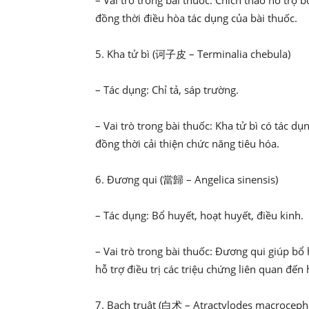
– Vai trò trong bài thuốc: Chích thảo hỗ trợ b
đồng thời điều hòa tác dụng của bài thuốc.
5. Kha tử bì (诃子皮 – Terminalia chebula)
– Tác dụng: Chỉ tả, sáp trường.
– Vai trò trong bài thuốc: Kha tử bì có tác dụn
đồng thời cải thiện chức năng tiêu hóa.
6. Đương qui (當歸 – Angelica sinensis)
– Tác dụng: Bổ huyết, hoạt huyết, điều kinh.
– Vai trò trong bài thuốc: Đương qui giúp bổ
hỗ trợ điều trị các triệu chứng liên quan đến
7. Bạch truật (白术 – Atractylodes macroceph