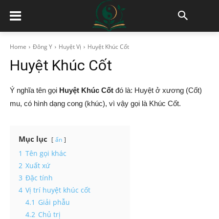
Home
Đông Y
Huyệt Vị
Huyệt Khúc Cốt
Huyệt Khúc Cốt
Ý nghĩa tên gọi
Huyệt Khúc Cốt
đó là: Huyệt ở xương (Cốt)
mu, có hình dạng cong (khúc), vì vậy gọi là Khúc Cốt.
Mục lục
ẩn
1
Tên gọi khác
2
Xuất xứ
3
Đặc tính
4
Vị trí huyệt khúc cốt
4.1
Giải phẫu
4.2
Chủ trị