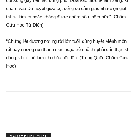
cột sống gây nên tác dụng phụ. Dựa vào thực tế lâm sàng, khi
châm vào Du huyệt giữa cột sống có cảm giác như điện giật
thì rút kim ra hoặc không được châm sâu thêm nữa” (Châm
Cứu Học Từ Điển).
“Chứng liệt dương nơi người lớn tuổi, dùng huyệt Mệnh môn
rất hay nhưng nơi thanh niên hoặc trẻ nhỏ thì phải cẩn thận khi
dùng, vì có thể làm cho hỏa bốc lên” (Trung Quốc Châm Cứu
Học)