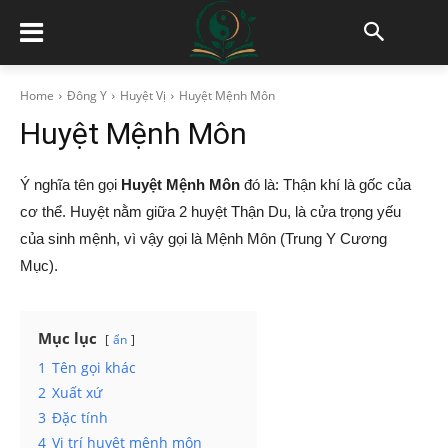
Home
Đông Y
Huyệt Vị
Huyệt Mệnh Môn
Huyệt Mệnh Môn
Ý nghĩa tên gọi
Huyệt Mệnh Môn
đó là: Thận khí là gốc của
cơ thể. Huyệt nằm giữa 2 huyệt Thận Du, là cửa trọng yếu
của sinh mệnh, vì vậy gọi là Mệnh Môn (Trung Y Cương
Mục).
Mục lục
ẩn
1
Tên gọi khác
2
Xuất xứ
3
Đặc tính
4
Vị trí huyệt mệnh môn