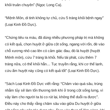
khỏi truân chuyên” (Ngọc Long Ca).
“Mệnh Môn, di tinh không tự chủ, cứu 5 tráng khỏi bệnh ngay”
(Loại Kinh Đồ Dực).
“Chứng tiêu ra máu, đã dùng nhiều phương pháp trị mà không
có kết quả, chọn huyệt ở giữa cột sống, ngang với rốn, đè vào
chỗ xương nhô cao lên có cảm giác đau, đó là huyệt (huyệt
Mệnh môn), cứu 7 tráng là khỏi. Nếu tái phát, cứu thêm 7
tráng nữa, có thể khỏi hẳn… Tục truyền rằng, khi cơ thể lạnh,
cứu ấm huyệt này cũng có kết quả tốt” (Loại Kinh Đồ Dực).
“Sách Loại Kinh Đồ Dực viết rằng: “Châm vào quá sâu, trúng
nhằm tủy sẽ làm tổn thương tinh khí ở trong cột sống lưng, vì
vậy làm cho người ta bị co rút lại, không thể duỗi ra được”.
Điều này cho thấy rằng châm sâu vào giữa Du huyệt ở giữa