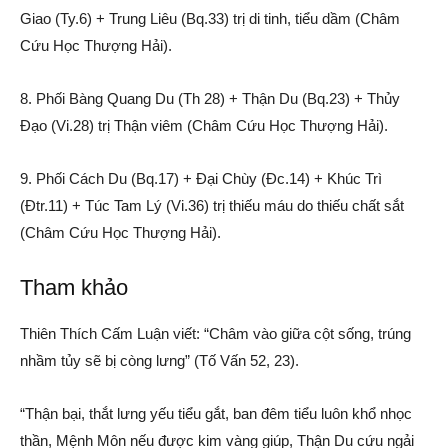
Giao (Ty.6) + Trung Liêu (Bq.33) trị di tinh, tiểu dầm (Châm
Cứu Học Thượng Hải).
8. Phối Bàng Quang Du (Th 28) + Thận Du (Bq.23) + Thủy
Đạo (Vi.28) trị Thận viêm (Châm Cứu Học Thượng Hải).
9. Phối Cách Du (Bq.17) + Đại Chùy (Đc.14) + Khúc Trì
(Đtr.11) + Túc Tam Lý (Vi.36) trị thiếu máu do thiếu chất sắt
(Châm Cứu Học Thượng Hải).
Tham khảo
Thiên Thích Cấm Luận viết: “Châm vào giữa cột sống, trúng
nhầm tủy sẽ bị còng lưng” (Tố Vấn 52, 23).
“Thận bại, thắt lưng yếu tiểu gắt, ban đêm tiểu luôn khổ nhọc
thần, Mệnh Môn nếu được kim vàng giúp, Thận Du cứu ngải