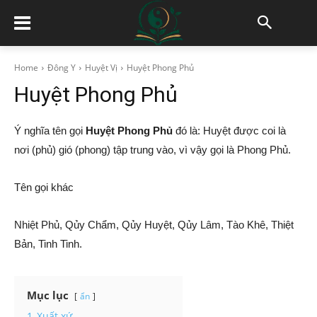
Home
Đông Y
Huyệt Vị
Huyệt Phong Phủ
Huyệt Phong Phủ
Ý nghĩa tên gọi
Huyệt Phong Phủ
đó là: Huyệt được coi là
nơi (phủ) gió (phong) tập trung vào, vì vậy gọi là Phong Phủ.
Tên gọi khác
Nhiệt Phủ, Qủy Chẩm, Qủy Huyệt, Qủy Lâm, Tào Khê, Thiệt
Bản, Tinh Tinh.
Mục lục
ẩn
1
Xuất xứ