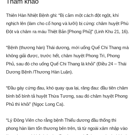
Tham khảo
Thiên Hàn Nhiệt Bệnh ghi: “Bị cảm một cách đột ngột, khí
nghịch lên (làm cho cổ họng và lưỡi) bị cứng: châm huyệt Phù
Đột và châm ra máu Thiệt Bản [Phong Phủ]” (Linh Khu 21, 16).
“Bệnh (thương hàn) Thái dương, mới uống Quế Chi Thang mà
không giải được, trước hết, châm huyệt Phong Trì, Phong
Phủ, sau đó cho uống Quế Chi Thang là khỏi” (Điều 24 – Thái
Dương Bệnh /Thương Hàn Luận).
“Đầu gáy cứng đau, khó quay qua lại, răng đau: đầu tiên châm
bình bổ bình tả huyệt Thừa Tương, sau đó châm huyệt Phong
Phủ thì khỏi” (Ngọc Long Ca).
“Lý Đông Viên cho rằng bệnh Thiếu dương đầu thống thì
phong hàn làm tổn thương bên trên, tà từ ngoài xâm nhập vào