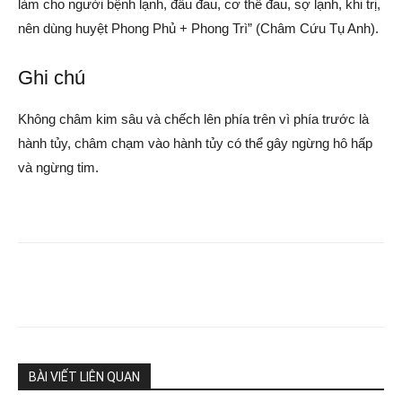
làm cho người bệnh lạnh, đầu đau, cơ thể đau, sợ lạnh, khi trị,
nên dùng huyệt Phong Phủ + Phong Trì” (Châm Cứu Tụ Anh).
Ghi chú
Không châm kim sâu và chếch lên phía trên vì phía trước là
hành tủy, châm chạm vào hành tủy có thể gây ngừng hô hấp
và ngừng tim.
BÀI VIẾT LIÊN QUAN