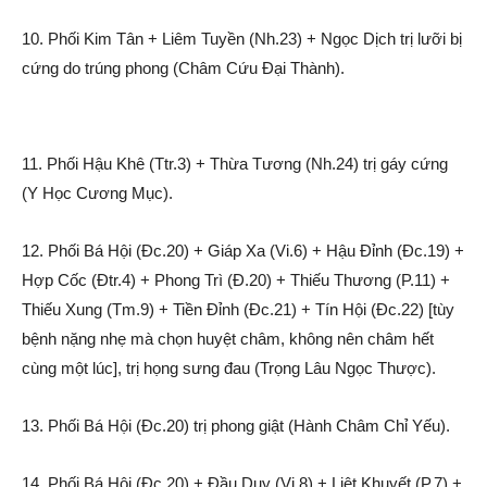
10. Phối Kim Tân + Liêm Tuyền (Nh.23) + Ngọc Dịch trị lưỡi bị
cứng do trúng phong (Châm Cứu Đại Thành).
11. Phối Hậu Khê (Ttr.3) + Thừa Tương (Nh.24) trị gáy cứng
(Y Học Cương Mục).
12. Phối Bá Hội (Đc.20) + Giáp Xa (Vi.6) + Hậu Đỉnh (Đc.19) +
Hợp Cốc (Đtr.4) + Phong Trì (Đ.20) + Thiếu Thương (P.11) +
Thiếu Xung (Tm.9) + Tiền Đỉnh (Đc.21) + Tín Hội (Đc.22) [tùy
bệnh nặng nhẹ mà chọn huyệt châm, không nên châm hết
cùng một lúc], trị họng sưng đau (Trọng Lâu Ngọc Thược).
13. Phối Bá Hội (Đc.20) trị phong giật (Hành Châm Chỉ Yếu).
14. Phối Bá Hội (Đc.20) + Đầu Duy (Vi.8) + Liệt Khuyết (P.7) +