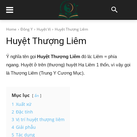
Home
Đông Y
Huyệt Vị
Huyệt Thượng Liêm
Huyệt Thượng Liêm
Ý nghĩa tên gọi
Huyệt Thượng Liêm
đó là: Liêm = phía
ngang. Huyệt ở trên (thượng) huyệt Hạ Liêm 1 thốn, vì vậy gọi
là Thượng Liêm (Trung Y Cương Mục).
Mục lục
ẩn
1
Xuất xứ
2
Đặc tính
3
Vị trí huyệt thượng liêm
4
Giải phẫu
5
Tác dụng