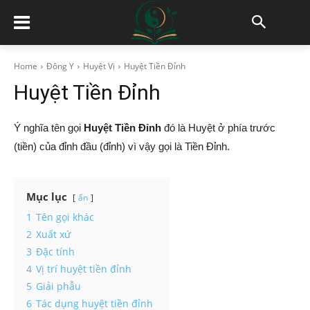
Home
Đông Y
Huyệt Vị
Huyệt Tiền Đỉnh
Huyệt Tiền Đỉnh
Ý nghĩa tên gọi
Huyệt Tiền Đỉnh
đó là Huyệt ở phía trước
(tiền) của đỉnh đầu (đỉnh) vì vậy gọi là Tiền Đỉnh.
Mục lục
ẩn
1
Tên gọi khác
2
Xuất xứ
3
Đặc tính
4
Vị trí huyệt tiền đỉnh
5
Giải phẫu
6
Tác dụng huyệt tiền đỉnh