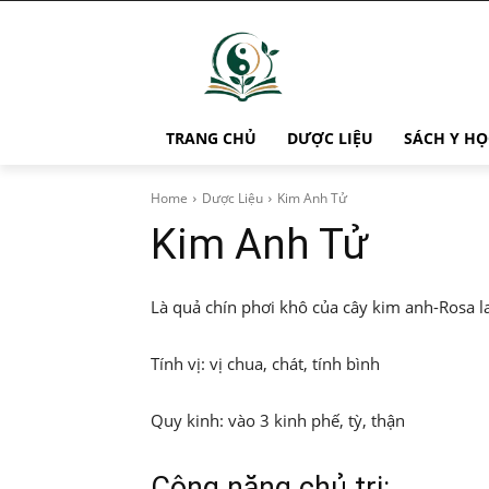
TRANG CHỦ
DƯỢC LIỆU
SÁCH Y HỌ
Home
Dược Liệu
Kim Anh Tử
Kim Anh Tử
Là quả chín phơi khô của cây kim anh-Rosa 
Tính vị: vị chua, chát, tính bình
Quy kinh: vào 3 kinh phế, tỳ, thận
Công năng chủ trị: