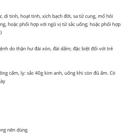
 di tinh, hoạt tinh, xích bạch đới, sa tử cung, mổ hôi
ng, hoặc phối hợp với ngũ vị tử sắc uống; hoặc phối hợp
)
bệnh do thận hư đái xón, đái dẩm; đặc biệt đối với trẻ
hông cẩm, ly: sắc 40g kim anh, uống khi còn đủ ấm. Có
gày
hông nên dùng