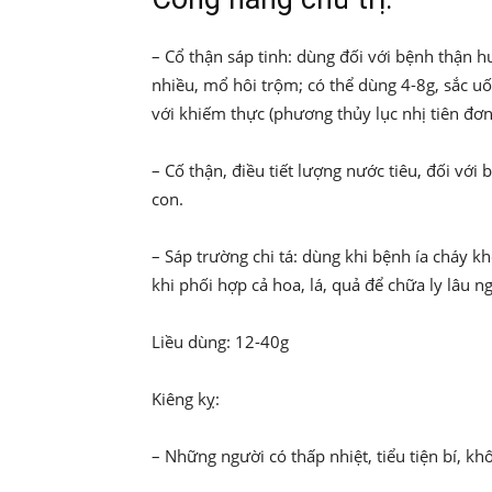
– Cổ thận sáp tinh: dùng đối với bệnh thận hư,
nhiều, mổ hôi trộm; có thể dùng 4-8g, sắc uố
với khiếm thực (phương thủy lục nhị tiên đơn
– Cố thận, điều tiết lượng nước tiêu, đối với 
con.
– Sáp trường chi tá: dùng khi bệnh ía cháy k
khi phối hợp cả hoa, lá, quả để chữa ly lâu n
Liều dùng: 12-40g
Kiêng kỵ:
– Những người có thấp nhiệt, tiểu tiện bí, k