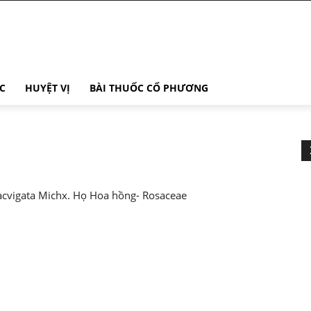
C
HUYỆT VỊ
BÀI THUỐC CỔ PHƯƠNG
lacvigata Michx. Họ Hoa hồng- Rosaceae