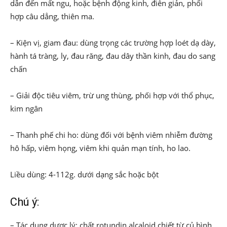
dẫn đến mất ngu, hoặc bệnh động kinh, điên giản, phối
hợp câu dẳng, thiên ma.
– Kiện vị, giam đau: dùng trọng các trường hợp loét dạ dày,
hành tá tràng, ly, đau răng, đau dây thần kinh, đau do sang
chấn
– Giải độc tiêu viêm, trừ ung thùng, phối hợp với thổ phục,
kim ngân
– Thanh phế chi ho: dùng đối với bệnh viêm nhiễm đường
hô hấp, viêm họng, viêm khi quản mạn tính, ho lao.
Liều dùng: 4-112g. dưới dạng sắc hoặc bột
Chú ý:
– Tác dụng dược lý: chất rotundin alcaloid chiết từ củ bình