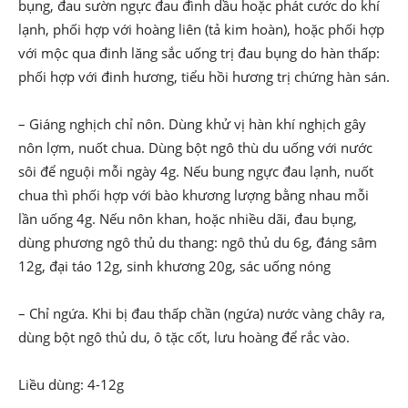
bụng, đau sườn ngực đau đình dầu hoặc phát cước do khí
lạnh, phối hợp với hoàng liên (tả kim hoàn), hoặc phối hợp
với mộc qua đinh lăng sắc uống trị đau bụng do hàn thấp:
phối hợp với đinh hương, tiểu hồi hương trị chứng hàn sán.
– Giáng nghịch chỉ nôn. Dùng khử vị hàn khí nghịch gây
nôn lợm, nuốt chua. Dùng bột ngô thù du uống với nước
sôi để nguội mỗi ngày 4g. Nếu bung ngực đau lạnh, nuốt
chua thì phối hợp với bào khương lượng bằng nhau mỗi
lần uống 4g. Nếu nôn khan, hoặc nhiều dãi, đau bụng,
dùng phương ngô thủ du thang: ngô thủ du 6g, đáng sâm
12g, đại táo 12g, sinh khương 20g, sác uống nóng
– Chỉ ngứa. Khi bị đau thấp chần (ngứa) nước vàng chây ra,
dùng bột ngô thủ du, ô tặc cốt, lưu hoàng để rắc vào.
Liều dùng: 4-12g