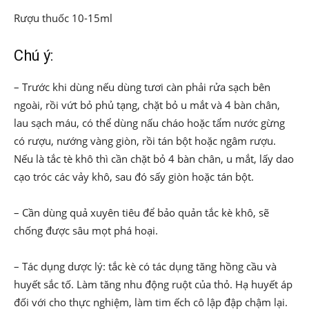
Rượu thuốc 10-15ml
Chú ý:
– Trước khi dùng nếu dùng tươi càn phải rửa sạch bên
ngoài, rồi vứt bỏ phủ tạng, chặt bỏ u mắt và 4 bàn chân,
lau sạch máu, có thể dùng nấu cháo hoặc tẩm nước gừng
có rượu, nướng vàng giòn, rồi tán bột hoặc ngâm rượu.
Nếu là tắc tè khô thì cần chặt bỏ 4 bàn chân, u mắt, lấy dao
cạo tróc các vảy khô, sau đó sấy giòn hoặc tán bột.
– Cần dùng quả xuyên tiêu để bảo quản tắc kè khô, sẽ
chống được sâu mọt phá hoại.
– Tác dụng dược lý: tắc kè có tác dụng tăng hồng cầu và
huyết sắc tố. Làm tăng nhu động ruột của thỏ. Hạ huyết áp
đối với cho thực nghiệm, làm tim ếch cô lập đập chậm lại.