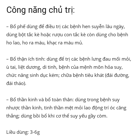
Công năng chủ trị:
– Bổ phế dùng để điều trị các bệnh hen suyễn lâu ngày,
dùng bột tắc kè hoặc rượu con tắc kè còn dùng cho bệnh
ho lao, ho ra máu, khạc ra máu mủ.
– Bổ thận ích tinh: dùng để trị các bệnh lưng đau mối mỏi,
ù tai, liệt dương, di tinh, bệnh của mệnh môn hỏa suy,
chức năng sinh dục kém; chữa bệnh tiêu khát (đái đường,
đái tháo).
– Bổ thần kinh và bổ toàn thân: dùng trong bệnh suy
nhược thần kinh, tinh thần mệt mỏi lao động trí óc căng
thẳng; dùng bồi bổ khi cơ thể suy yếu gầy còm.
Liều dùng: 3-6g