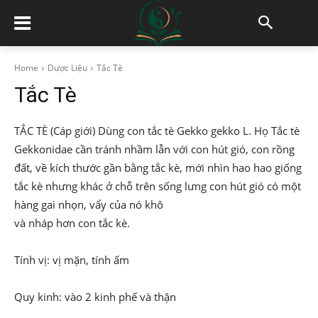
Home
Dược Liệu
Tắc Tè
Tắc Tè
TẮC TÈ (Cáp giới) Dùng con tắc tè Gekko gekko L. Họ Tắc tè
Gekkonidae cần tránh nhầm lẫn với con hút gió, con rồng
đất, về kích thước gần bằng tắc kè, mới nhìn hao hao giống
tắc kè nhưng khác ở chỗ trên sống lưng con hút gió có một
hàng gai nhọn, vẩy của nó khô
và nháp hơn con tắc kè.
Tính vị: vị mặn, tính ấm
Quy kinh: vào 2 kinh phế và thận