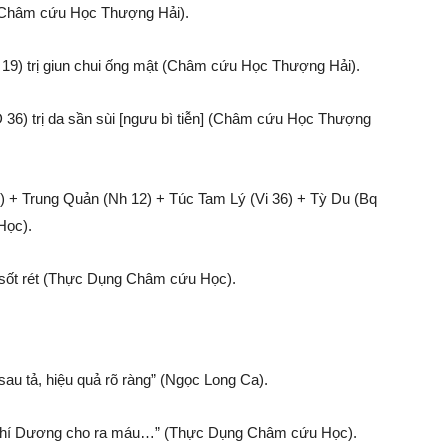
u (Châm cứu Học Thượng Hải).
19) trị giun chui ống mật (Châm cứu Học Thượng Hải).
 36) trị da sần sùi [ngưu bì tiễn] (Châm cứu Học Thượng
 + Trung Quản (Nh 12) + Túc Tam Lý (Vi 36) + Tỳ Du (Bq
Học).
rị sốt rét (Thực Dụng Châm cứu Học).
au tả, hiệu quả rõ ràng” (Ngọc Long Ca).
âm Chí Dương cho ra máu…” (Thực Dụng Châm cứu Học).