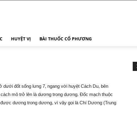
C
HUYỆT VỊ
BÀI THUỐC CỔ PHƯƠNG
ở dưới đốt sống lưng 7, ngang với huyệt Cách Du, bên
 cách mô trở lên là dương trong dương. Đốc mạch thuộc
ạt được dương trong dương, vì vậy gọi là Chí Dương (Trung