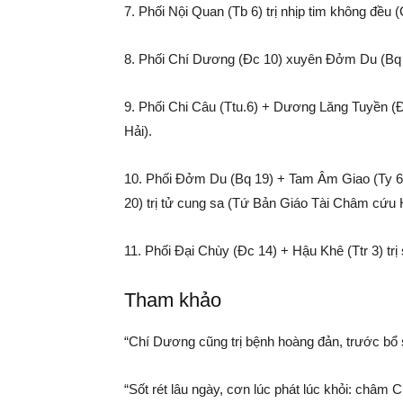
7. Phối Nội Quan (Tb 6) trị nhịp tim không đề
8. Phối Chí Dương (Đc 10) xuyên Đởm Du (Bq 
9. Phối Chi Câu (Ttu.6) + Dương Lăng Tuyền (Đ
Hải).
10. Phối Đởm Du (Bq 19) + Tam Âm Giao (Ty 6)
20) trị tử cung sa (Tứ Bản Giáo Tài Châm cứu 
11. Phối Đại Chùy (Đc 14) + Hậu Khê (Ttr 3) t
Tham khảo
“Chí Dương cũng trị bệnh hoàng đản, trước bổ s
“Sốt rét lâu ngày, cơn lúc phát lúc khỏi: ch