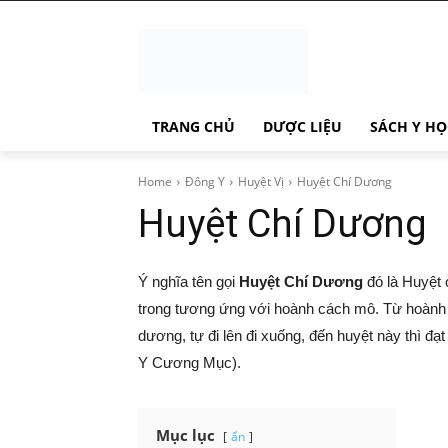
TRANG CHỦ
DƯỢC LIỆU
SÁCH Y HỌ
Home
Đông Y
Huyệt Vị
Huyệt Chí Dương
Huyệt Chí Dương
Ý nghĩa tên gọi
Huyệt Chí Dương
đó là Huyệt 
trong tương ứng với hoành cách mô. Từ hoành
dương, tự đi lên đi xuống, đến huyệt này thì đ
Y Cương Mục).
Mục lục
ẩn