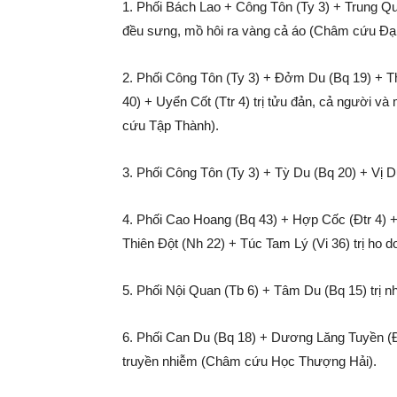
1. Phối Bách Lao + Công Tôn (Ty 3) + Trung Qu
đều sưng, mồ hôi ra vàng cả áo (Châm cứu Đại
2. Phối Công Tôn (Ty 3) + Đởm Du (Bq 19) + T
40) + Uyển Cốt (Ttr 4) trị tửu đản, cả người v
cứu Tập Thành).
3. Phối Công Tôn (Ty 3) + Tỳ Du (Bq 20) + Vị D
4. Phối Cao Hoang (Bq 43) + Hợp Cốc (Đtr 4) + 
Thiên Đột (Nh 22) + Túc Tam Lý (Vi 36) trị ho 
5. Phối Nội Quan (Tb 6) + Tâm Du (Bq 15) trị 
6. Phối Can Du (Bq 18) + Dương Lăng Tuyền (Đ 
truyền nhiễm (Châm cứu Học Thượng Hải).