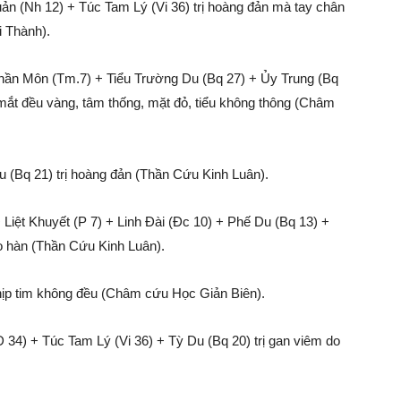
ản (Nh 12) + Túc Tam Lý (Vi 36) trị hoàng đản mà tay chân
 Thành).
hần Môn (Tm.7) + Tiểu Trường Du (Bq 27) + Ủy Trung (Bq
à mắt đều vàng, tâm thống, mặt đỏ, tiểu không thông (Châm
u (Bq 21) trị hoàng đản (Thần Cứu Kinh Luân).
Liệt Khuyết (P 7) + Linh Đài (Đc 10) + Phế Du (Bq 13) +
do hàn (Thần Cứu Kinh Luân).
nhịp tim không đều (Châm cứu Học Giản Biên).
34) + Túc Tam Lý (Vi 36) + Tỳ Du (Bq 20) trị gan viêm do