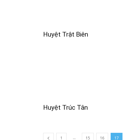
Huyệt Trật Biên
Huyệt Trúc Tân
...
1
15
16
17